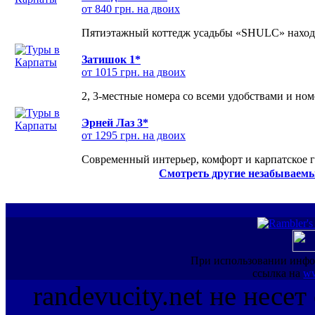
от 840 грн. на двоих
Пятиэтажный коттедж усадьбы «SHULC» находит
Затишок 1*
от 1015 грн. на двоих
2, 3-местные номера со всеми удобствами и но
Эрней Лаз 3*
от 1295 грн. на двоих
Современный интерьер, комфорт и карпатское г
Смотреть другие незабываемы
При использовании инфо
ссылка на
ww
randevucity.net не несе