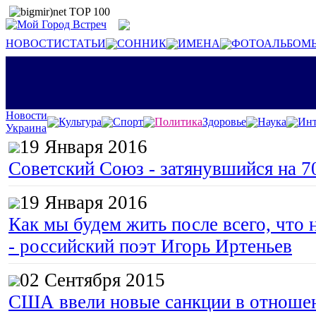
НОВОСТИ
СТАТЬИ
СОННИК
ИМЕНА
ФОТОАЛЬБОМ
Новости
Культура
Спорт
Политика
Здоровье
Наука
Инт
Украина
19 Января 2016
Советский Союз - затянувшийся на 7
19 Января 2016
Как мы будем жить после всего, что 
- российский поэт Игорь Иртеньев
02 Сентября 2015
США ввели новые санкции в отноше