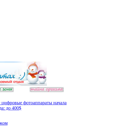
 цифровые фотоаппараты начала
да: до 400$
ежом