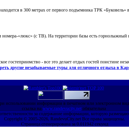
ходится в 300 метрах от первого подъемника ТРК «Буковель» в
 и номера-«люкс» (с ТВ). На территории базы есть горнолыжный
кое гостеприимство - все это делает отдых гостей поистине нез
реть другие незабываемые туры для отличного отдыха в Кар
ри использовании информации в печатном или электронном ви
ссылка на
www.randevucity.net
обязательна
ет ответственности за содержание информации, которую размещаю
Copyright © 2005-2026, RandevuCity.net Все права защищены.
Страница сгенерирована за 0.011942 секунд