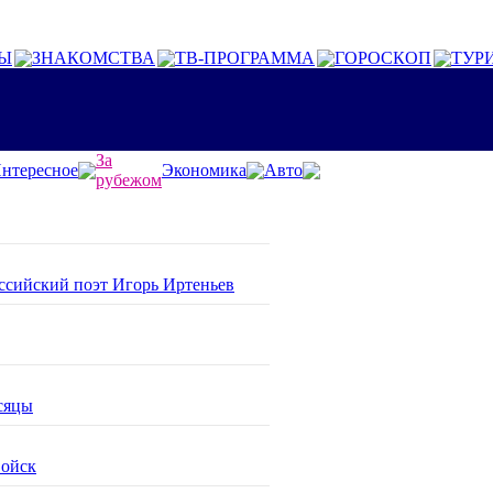
Ы
ЗНАКОМСТВА
ТВ-ПРОГРАММА
ГОРОСКОП
ТУР
За
нтересное
Экономика
Авто
рубежом
оссийский поэт Игорь Иртеньев
сяцы
войск