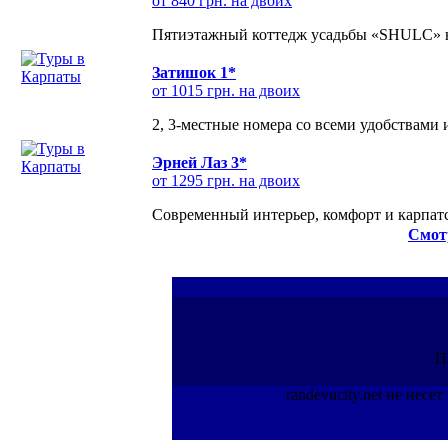
от 840 грн. на двоих
Пятиэтажный коттедж усадьбы «SHULC» на
Затишок 1*
от 1015 грн. на двоих
2, 3-местные номера со всеми удобствами
Эрней Лаз 3*
от 1295 грн. на двоих
Современный интерьер, комфорт и карпатс
Смот
П
randevucity.net не нес