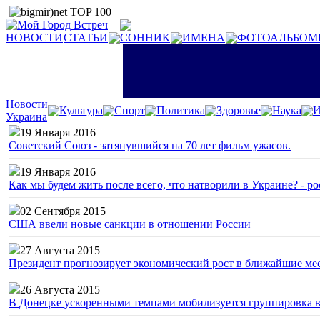
НОВОСТИ
СТАТЬИ
СОННИК
ИМЕНА
ФОТОАЛЬБОМ
Новости
Культура
Спорт
Политика
Здоровье
Наука
И
Украина
19 Января 2016
Советский Союз - затянувшийся на 70 лет фильм ужасов.
19 Января 2016
Как мы будем жить после всего, что натворили в Украине? - р
02 Сентября 2015
США ввели новые санкции в отношении России
27 Августа 2015
Президент прогнозирует экономический рост в ближайшие ме
26 Августа 2015
В Донецке ускоренными темпами мобилизуется группировка 