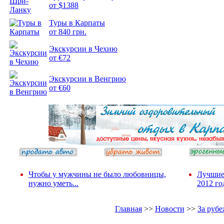
от $1388
Подборка
Туры в Карпаты
фотопозитива 2
от 840 грн.
Экскурсии в Чехию
от €72
Экскурсии в Венгрию
от €60
Чтобы у мужчины не было любовницы,
Лучшие
нужно уметь...
2012 го
Главная
>>
Новости
>>
За руб