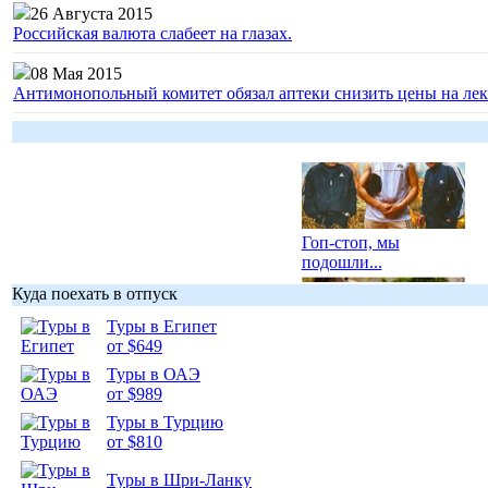
26 Августа 2015
Российская валюта слабеет на глазах.
08 Мая 2015
Антимонопольный комитет обязал аптеки снизить цены на лек
Гоп-стоп, мы
подошли...
Куда поехать в отпуск
Туры в Египет
от $649
Туры в ОАЭ
Подборка
от $989
фотопозитива 1
Туры в Турцию
от $810
Туры в Шри-Ланку