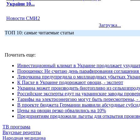
України 10...
Новости СМИ2
Загрузка...
ТОП 10: самые читаемые статьи
Почитать еще:
Инвестиционный климат в Украине продолжает ухудшат
Порошенко: Не считаю день парафирования соглашения
Левочкина предупредила о миллиардных убытках Украи
К Пасхе в Украине подорожают овощи, - эксперт
Украина может производить биотопливо из сельхозпрод
Российские эксперты едут на украинские заводы проверя
Тарифы на электроэнергию могут быть пересмотрены, 
В проекте бюджета Германии выявили абсурдные субсид
Цены на овощи резко обвалились на 10%
Предприятиям предложили льготы для открытия произв
ТВ програма
Вкусные рецепты
Народная медицина