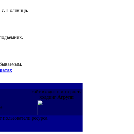
 с. Поляница.
 подъемник.
абываемым.
патах
сайт входит в интернет-
холдинг
Агрупп
де
т пользователи ресурса.