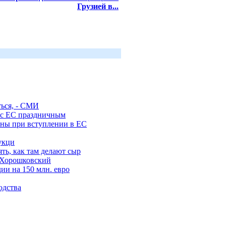
Грузией в...
ься, - СМИ
 с ЕС праздничным
ны при вступлении в ЕС
укци
ть, как там делают сыр
- Хорошковский
ии на 150 млн. евро
одства