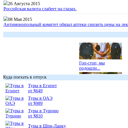
26 Августа 2015
Российская валюта слабеет на глазах.
08 Мая 2015
Антимонопольный комитет обязал аптеки снизить цены на лек
Гоп-стоп, мы
подошли...
Куда поехать в отпуск
Туры в Египет
от $649
Туры в ОАЭ
Подборка
от $989
фотопозитива 1
Туры в Турцию
от $810
Туры в Шри-Ланку