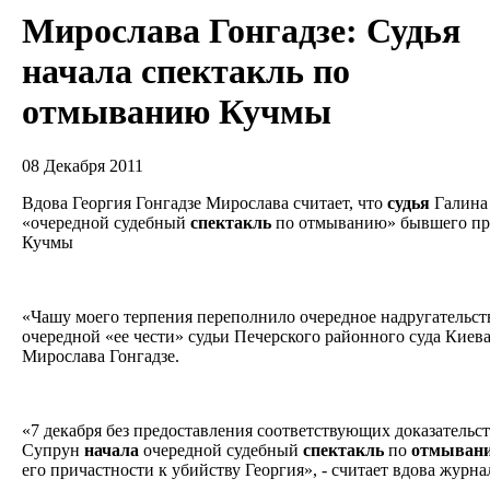
Мирослава Гонгадзе: Судья
начала спектакль по
отмыванию Кучмы
08 Декабря 2011
Вдова Георгия Гонгадзе Мирослава считает, что
судья
Галина
«очередной судебный
спектакль
по отмыванию» бывшего пр
Кучмы
«Чашу моего терпения переполнило очередное надругательст
очередной «ее чести» судьи Печерского районного суда Киев
Мирослава Гонгадзе.
«7 декабря без предоставления соответствующих доказательст
Супрун
начала
очередной судебный
спектакль
по
отмыван
его причастности к убийству Георгия», - считает вдова журна