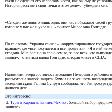
связи не сделают его человеком чести, как бы ему не улыбали
История расставит свои точки в этом деле», - убеждена она.
«Сегодня же понято лишь одно: они нас побеждают своей гру
которые у нас же и украли», - считает Мирослава Гонгадзе.
По ее словам, Украина сейчас – «коррумпированное государст
правды», где «все покупается и все продается». «Я в ней не жив
страдаю. Мне больно за свою семью, за вас всех, кто вынужде
закона», - отметила вдова Гонгадзе, которая живет в США.
Напомним, вчера состоялось заседание Печерского районного
рассмотрена жалоба защиты Кучмы на законность возбуждени
заседания
судья
Галина Супрун сообщила, что Генпрокуратур
данного дела.
Это интересно:
2.
Туры в Карпаты, Египет, Чехию
, большой выбор предложе
кошелёк.