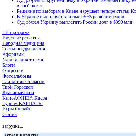
Суд разрешил крупнейшему в Украине газодобытчику не
в госбюджет
Решение по выборам в Киеве нарушает четыре статьи К
В Украине выполняется только 30% решений судов
Суд обязал Украину выплатить России долг в $390 млн
ТВ програма
Вкусные рецепты
Народная медицина
Тосты поздравления
Афоризмы
Уход за животными
Блоги
Открытки
Фотоальбомы
Тайна твоего имени
Твой Гороскоп
Красивые обои
КиноАФИША Киева
Туризм КАРПАТЫ
Игры Онлайн
Статьи
загрузка...
Туры в Карпаты