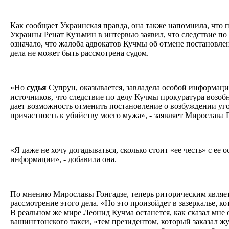
Как сообщает Украинская правда, она также напомнила, что 
Украины Ренат Кузьмин в интервью заявил, что следствие по
означало, что жалоба адвокатов Кучмы об отмене постановле
дела не может быть рассмотрена судом.
«Но
судья
Супрун, оказывается, завладела особой информацие
источников, что следствие по делу Кучмы прокуратура возобн
дает возможность отменить постановление о возбуждении уг
причастность к убийству моего мужа», - заявляет Мирослава 
«Я даже не хочу догадываться, сколько стоит «ее честь» с ее
информации», - добавила она.
По мнению Мирославы Гонгадзе, теперь риторическим являет
рассмотрение этого дела. «Но это произойдет в зазеркалье, к
В реальном же мире Леонид Кучма останется, как сказал мне 
вашингтонского такси, «тем президентом, который заказал ж