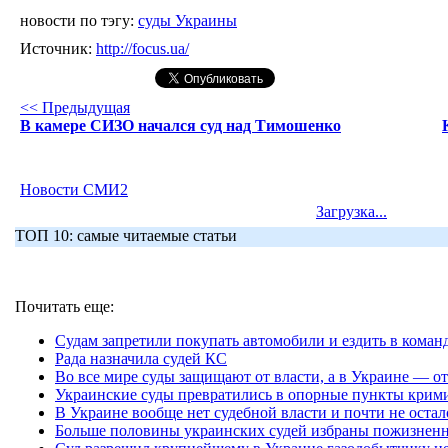
новости по тэгу:
суды Украины
Источник:
http://focus.ua/
<< Предыдущая
В камере СИЗО начался суд над Тимошенко
Новости СМИ2
Загрузка...
ТОП 10: самые читаемые статьи
Почитать еще:
Судам запретили покупать автомобили и ездить в коман
Рада назначила судей КС
Во все мире суды защищают от власти, а в Украине — от
Украинские суды превратились в опорные пункты крим
В Украине вообще нет судебной власти и почти не остал
Больше половины украинских судей избраны пожизнен