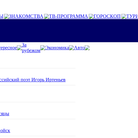
Ы
ЗНАКОМСТВА
ТВ-ПРОГРАММА
ГОРОСКОП
ТУР
За
ересное
Экономика
Авто
рубежом
оссийский поэт Игорь Иртеньев
сяцы
войск