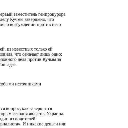
первый заместитель генпрокурора
 делу Кучмы завершено, что
ния о возбуждении против него
й, из известных только ей
овила, что означает лишь одно:
оловного дела против Кучмы за
Гонгадзе.
 особыми источниками
ся вопрос, как завершится
оторым сегодня является Украина.
один из водителей
урналиста». И никакие деньги или