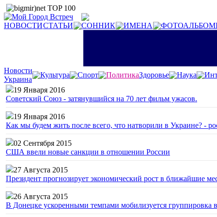
НОВОСТИ
СТАТЬИ
СОННИК
ИМЕНА
ФОТОАЛЬБОМ
Новости
Культура
Спорт
Политика
Здоровье
Наука
Инт
Украина
19 Января 2016
Советский Союз - затянувшийся на 70 лет фильм ужасов.
19 Января 2016
Как мы будем жить после всего, что натворили в Украине? - р
02 Сентября 2015
США ввели новые санкции в отношении России
27 Августа 2015
Президент прогнозирует экономический рост в ближайшие ме
26 Августа 2015
В Донецке ускоренными темпами мобилизуется группировка 