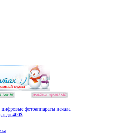
 цифровые фотоаппараты начала
да: до 400$
ика