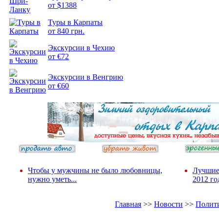
от $1388
Подборка
Туры в Карпаты
фотопозитива 2
от 840 грн.
Экскурсии в Чехию
от €72
Экскурсии в Венгрию
от €60
Чтобы у мужчины не было любовницы,
Лучшие
нужно уметь...
2012 го
Главная
>>
Новости
>>
Полит