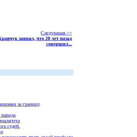
Следующая >>
Кравчук заявил, что 20 лет назад
совершил...
дировки за границу
 народа
иналитета
ось судей.
но