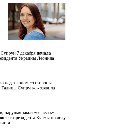
 Супрун 7 декабря
начала
езидента Украины Леонида
во над законом со стороны
а Галины Супрун», - заявила
в, нарушая закон «ее честь»
ию
экс-президента Кучмы по делу
листа.