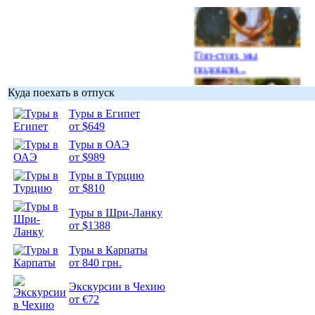
Гоп-стоп, мы
подошли...
Куда поехать в отпуск
Туры в Египет
от $649
Туры в ОАЭ
Подборка
от $989
фотопозитива 1
Туры в Турцию
от $810
Туры в Шри-Ланку
от $1388
Подборка
Туры в Карпаты
фотопозитива 2
от 840 грн.
Экскурсии в Чехию
от €72