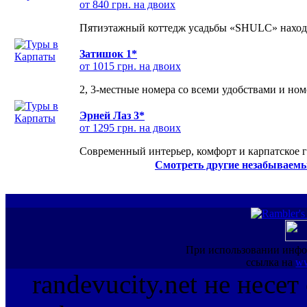
от 840 грн. на двоих
Пятиэтажный коттедж усадьбы «SHULC» находит
Затишок 1*
от 1015 грн. на двоих
2, 3-местные номера со всеми удобствами и но
Эрней Лаз 3*
от 1295 грн. на двоих
Современный интерьер, комфорт и карпатское г
Смотреть другие незабываемы
При использовании инфо
ссылка на
ww
randevucity.net не несе