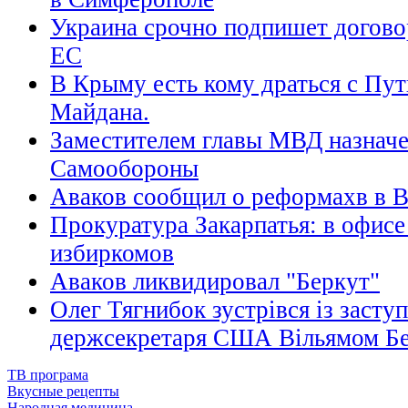
Украина срочно подпишет догово
ЕС
В Крыму есть кому драться с Пу
Майдана.
Заместителем главы МВД назначе
Самообороны
Аваков сообщил о реформахв в 
Прокуратура Закарпатья: в офисе
избиркомов
Аваков ликвидировал "Беркут"
Олег Тягнибок зустрівся із засту
держсекретаря США Вільямом Б
ТВ програма
Вкусные рецепты
Народная медицина