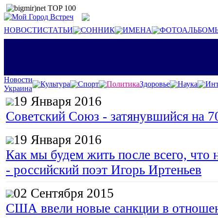
НОВОСТИ
СТАТЬИ
СОННИК
ИМЕНА
ФОТОАЛЬБОМ
Новости
Культура
Спорт
Политика
Здоровье
Наука
Инт
Украина
19 Января 2016
Советский Союз - затянувшийся на 7
19 Января 2016
Как мы будем жить после всего, что 
- российский поэт Игорь Иртеньев
02 Сентября 2015
США ввели новые санкции в отноше