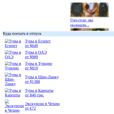
Гоп-стоп, мы
подошли...
Куда поехать в отпуск
Туры в Египет
от $649
Туры в ОАЭ
Подборка
от $989
фотопозитива 1
Туры в Турцию
от $810
Туры в Шри-Ланку
от $1388
Подборка
Туры в Карпаты
фотопозитива 2
от 840 грн.
Экскурсии в Чехию
от €72