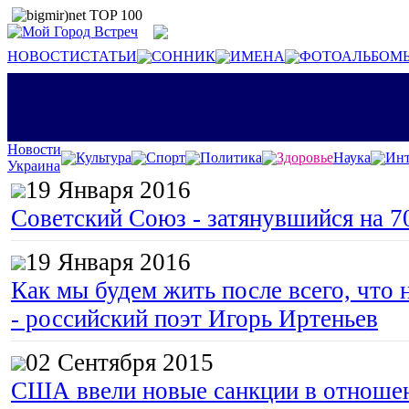
НОВОСТИ
СТАТЬИ
СОННИК
ИМЕНА
ФОТОАЛЬБОМ
Новости
Культура
Спорт
Политика
Здоровье
Наука
Инт
Украина
19 Января 2016
Советский Союз - затянувшийся на 7
19 Января 2016
Как мы будем жить после всего, что 
- российский поэт Игорь Иртеньев
02 Сентября 2015
США ввели новые санкции в отноше