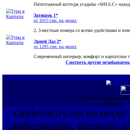
Пятиэтажный коттедж усадьбы «SHULC» находит
Затишок 1*
от 1015 грн. на двоих
2, 3-местные номера со всеми удобствами и но
Эрней Лаз 3*
от 1295 грн. на двоих
Современный интерьер, комфорт и карпатское г
Смотреть другие незабываемы
При использовании инфо
ссылка на
ww
randevucity.net не несе
информации, которую ра