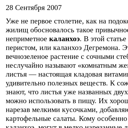
28 Сентября 2007
Уже не первое столетие, как на подо
жилищ обосновалось такое привычное
неприметное
каланхоэ
. В этой статье
перистом, или каланхоэ Дегремона. Э
вечнозеленое растение с сочными сте
неслучайно называют «комнатным же
листья — настоящая кладовая витами
удивительно полезных веществ. К со
знают, что листья уже названных двух
можно использовать в пищу. Их хоро
нарезав мелкими кусочками, добавляю
картофельные салаты. Кому особенно
каланхоэ, могут в мелко нарезанные 