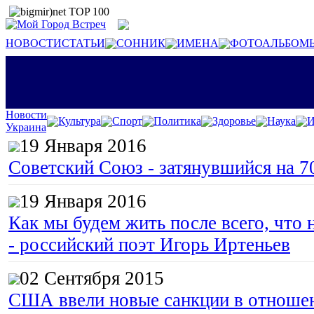
НОВОСТИ
СТАТЬИ
СОННИК
ИМЕНА
ФОТОАЛЬБОМ
Новости
Культура
Спорт
Политика
Здоровье
Наука
И
Украина
19 Января 2016
Советский Союз - затянувшийся на 7
19 Января 2016
Как мы будем жить после всего, что 
- российский поэт Игорь Иртеньев
02 Сентября 2015
США ввели новые санкции в отноше