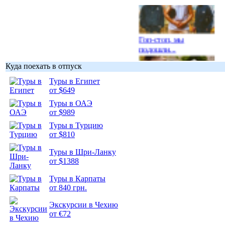
Гоп-стоп, мы
подошли...
Куда поехать в отпуск
Туры в Египет
от $649
Туры в ОАЭ
Подборка
от $989
фотопозитива 1
Туры в Турцию
от $810
Туры в Шри-Ланку
от $1388
Подборка
Туры в Карпаты
фотопозитива 2
от 840 грн.
Экскурсии в Чехию
от €72