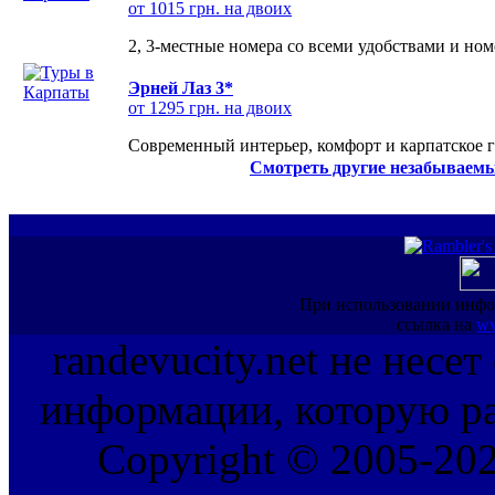
от 1015 грн. на двоих
2, 3-местные номера со всеми удобствами и но
Эрней Лаз 3*
от 1295 грн. на двоих
Современный интерьер, комфорт и карпатское г
Смотреть другие незабываемы
При использовании инфо
ссылка на
ww
randevucity.net не несе
информации, которую ра
Copyright © 2005-202