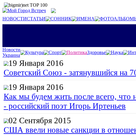
НОВОСТИ
СТАТЬИ
СОННИК
ИМЕНА
ФОТОАЛЬБОМ
Новости
Культура
Спорт
Политика
Здоровье
Наука
Инт
Украина
19 Января 2016
Советский Союз - затянувшийся на 7
19 Января 2016
Как мы будем жить после всего, что 
- российский поэт Игорь Иртеньев
02 Сентября 2015
США ввели новые санкции в отноше