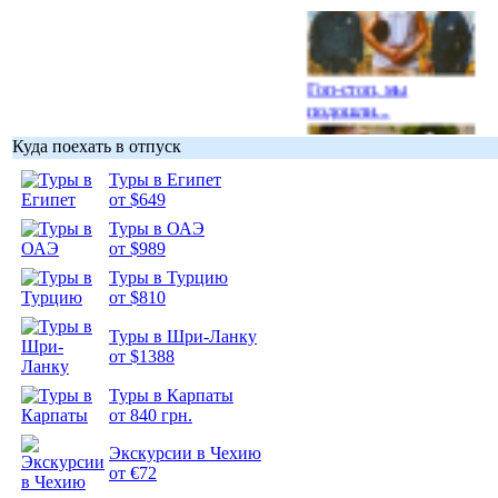
Гоп-стоп, мы
подошли...
Куда поехать в отпуск
Туры в Египет
от $649
Туры в ОАЭ
Подборка
от $989
фотопозитива 1
Туры в Турцию
от $810
Туры в Шри-Ланку
от $1388
Подборка
Туры в Карпаты
фотопозитива 2
от 840 грн.
Экскурсии в Чехию
от €72