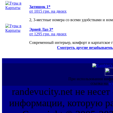
Затишок 1*
от 1015 грн. на двоих
2, 3-местные номера со всеми удобствами и но
Эрней Лаз 3*
от 1295 грн. на двоих
Современный интерьер, комфорт и карпатское г
Смотреть другие незабываемы
При использовании инфо
ссылка на
ww
randevucity.net не несе
информации, которую ра