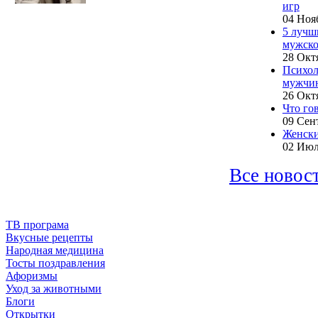
игр
04 Ноя
5 лучш
мужско
28 Окт
Психол
мужчи
26 Окт
Что го
09 Сен
Женски
02 Июл
Все новост
ТВ програма
Вкусные рецепты
Народная медицина
Тосты поздравления
Афоризмы
Уход за животными
Блоги
Открытки