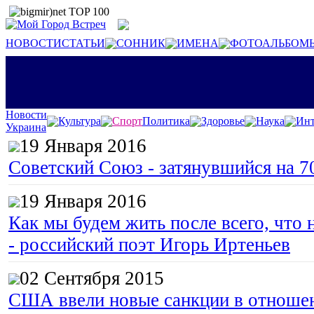
НОВОСТИ
СТАТЬИ
СОННИК
ИМЕНА
ФОТОАЛЬБОМ
Новости
Культура
Спорт
Политика
Здоровье
Наука
Инт
Украина
19 Января 2016
Советский Союз - затянувшийся на 7
19 Января 2016
Как мы будем жить после всего, что 
- российский поэт Игорь Иртеньев
02 Сентября 2015
США ввели новые санкции в отноше